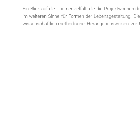
Ein Blick auf die Themenvielfalt, die die Projektwochen 
im weiteren Sinne für Formen der Lebensgestaltung. Die
wissenschaftlich-methodische Herangehensweisen zur
„denk-bar“ einen breiten Bezugshorizont, welcher den Tea-
- Die Literatur des Dichters Bertolt Brecht wurde im the
untersucht.
- Ob außerirdisches Leben denkbar sei, konnte kritisch a
- Im Projekt „Frieden in Nah-Ost – (un)denkbar“ lernten 
Beilegung des Nah-Ost-Konfliktes im Wege stehen, und form
- Auch das Projekt „Eine philosophische Reise nach Utop
subjektiver Zukunftshoffnungen und -visionen im Medium 