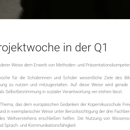
ojektwoche in der Q1
sonderer Weise dem Erwerb von Methoden- und Präsentationskompeten
twoche für die Schülerinnen und Schüler wesentliche Ziele des Bi
ung zu nutzen und mitzugestalten. Auf diese Weise wird gerade de
als Selbstbestimmung in sozialer Verantwortung ver-stehen lässt.
Thema, das dem europäischen Gedanken der Kopernikusschule Freigeri
nd in exemplarischer Weise unter Berücksichtigung der drei Fachber
en des Weltverstehens erschließen helfen. Die Nutzung von Wissen
 und Sprach- und Kommunikationsfähigkeit.