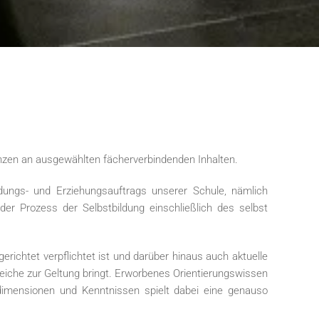
zen an ausgewählten fächerverbindenden Inhalten.
ldungs- und Erziehungsauftrags unserer Schule, nämlich
r Prozess der Selbstbildung einschließlich des selbst
chtet verpflichtet ist und darüber hinaus auch aktuelle
eiche zur Geltung bringt. Erworbenes Orientierungswissen
sdimensionen und Kenntnissen spielt dabei eine genauso