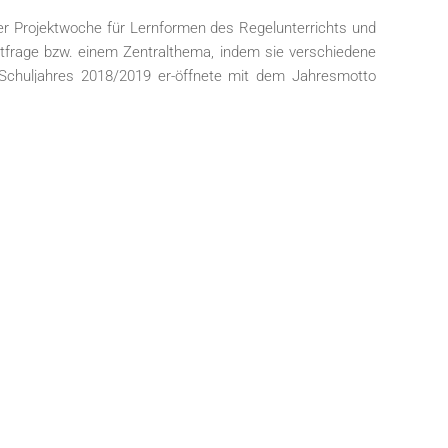
 der Projektwoche für Lernformen des Regelunterrichts und
itfrage bzw. einem Zentralthema, indem sie verschiedene
chuljahres 2018/2019 er-öffnete mit dem Jahresmotto
larisch vier der verwirklichten Projekte umrissen.