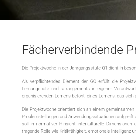
Fächerverbindende Pr
Die Projektwoche in der Jahrgangsstufe Q1 dient in be
Als verpflichtendes Element der GO erfüllt die Projek
Lernangebote und -arrangements in eigener Verantwort
organisierenden Lernens betont, eines Lernens, das sich 
Die Projektwoche orientiert sich an einem gemeinsamen 
Problemstellungen und Anwendungssituationen aufgreift u
soll in normativer Hinsicht interkulturelle Dimension
tragende Rolle wie Kritikfähigkeit, emotionale Intelligenz