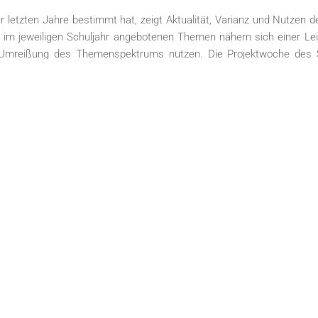
der letzten Jahre bestimmt hat, zeigt Aktualität, Varianz und Nutzen
 im jeweiligen Schuljahr angebotenen Themen nähern sich einer Le
 Umreißung des Themenspektrums nutzen. Die Projektwoche des S
mer*Innen vielgestaltige Projektangebote ermöglichte. Es seien exemp
atralischen Spiel auf deren Erinnerungswürdigkeit hin produktiv
nhand wissenschaftlicher Erkenntnisse geprüft werden.
Schüler*Innen die Problemum-stände kennen, die der friedlichen
ulierten filmisch aufbereitetet ihre Erkenntnisse.
ia“ ließ vom philosophischen Standpunkte aus die „Denkbarkeit“
des Hörspieles hinterfragen.