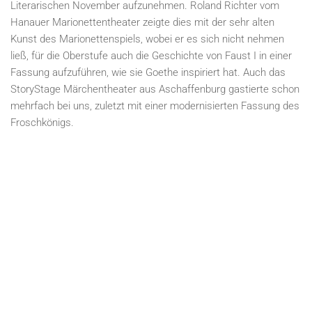
Literarischen November aufzunehmen. Roland Richter vom
Hanauer Marionettentheater zeigte dies mit der sehr alten
Kunst des Marionettenspiels, wobei er es sich nicht nehmen
ließ, für die Oberstufe auch die Geschichte von Faust I in einer
Fassung aufzuführen, wie sie Goethe inspiriert hat. Auch das
StoryStage Märchentheater aus Aschaffenburg gastierte schon
mehrfach bei uns, zuletzt mit einer modernisierten Fassung des
Froschkönigs.
In Jahrgangsstufe 6 und 7 versuchen wir den Schülern viel
Abwechslung zu bieten, angefangen von kleinen „Road-Movie“-
Geschichten wie sie Martin Muser schreibt, über Fantasy-
Romane von Thomas Finn bis hin zu Comic-Romanen von
Thomas Feldhaus. Auch schon da, verstärkt jedoch in höheren
Klassen gehen wir auf gesellschaftliche und geschichtliche
Diskussionsfelder ein, etwa auf die Flüchtlingskrise (Ortwin
Ramadan: Der Schrei des Löwen), das Andenken an die
Verfolgungen im nationalsozialistischen Deutschland (Marcel