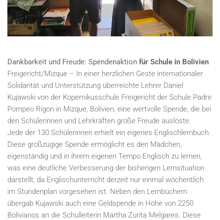
Dankbarkeit und Freude:
Spendenaktion
für Schule in Bolivien
Freigericht/Mizque – In einer herzlichen Geste internationaler
Solidarität und Unterstützung überreichte Lehrer Daniel
Kujawski von der Kopernikusschule Freigericht der Schule Padre
Pompeo Rigon in Mizque, Bolivien, eine wertvolle Spende, die bei
den Schülerinnen und Lehrkräften große Freude auslöste.
Jede der 130 Schülerinnen erhielt ein eigenes Englischlernbuch.
Diese großzügige Spende ermöglicht es den Mädchen,
eigenständig und in ihrem eigenen Tempo Englisch zu lernen,
was eine deutliche Verbesserung der bisherigen Lernsituation
darstellt, da Englischunterricht derzeit nur einmal wöchentlich
im Stundenplan vorgesehen ist. Neben den Lernbüchern
übergab Kujawski auch eine Geldspende in Höhe von 2250
Bolivianos an die Schulleiterin Martha Zurita Melgares. Diese