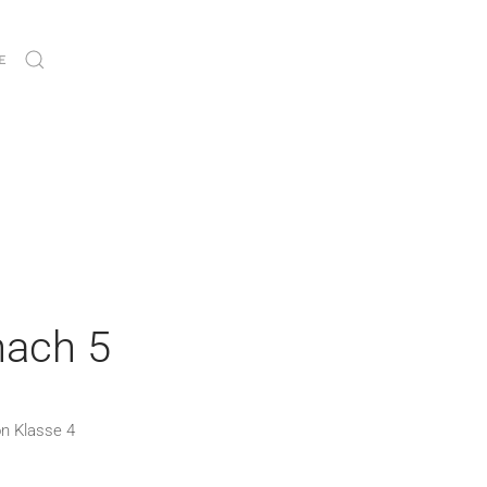
E
nach 5
on Klasse 4